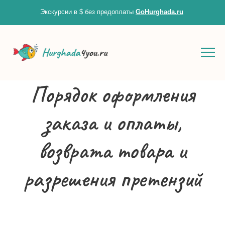
Экскурсии в $ без предоплаты
GoHurghada.ru
Zero Bl
Порядок оформления
create your own
заказа и оплаты,
block from scratch
возврата товара и
разрешения претензий