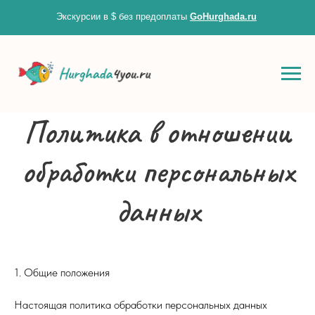
Экскурсии в $ без предоплаты
GoHurghada.ru
Zero Bl
Политика в отношении
create your own
обработки персональных
block from scratch
данных
1. Общие положения
Настоящая политика обработки персональных данных