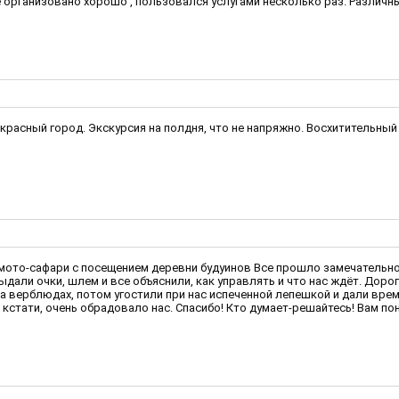
е организовано хорошо , пользовался услугами несколько раз. Различн
рекрасный город. Экскурсия на полдня, что не напряжно. Восхитительны
ии мото-сафари с посещением деревни будуинов Все прошло замечательно
дали очки, шлем и все объяснили, как управлять и что нас ждёт. Дорог
на верблюдах, потом угостили при нас испеченной лепешкой и дали врем
кстати, очень обрадовало нас. Спасибо! Кто думает-решайтесь! Вам по