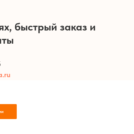
ях, быстрый заказ и
аты
б
.ru
ии