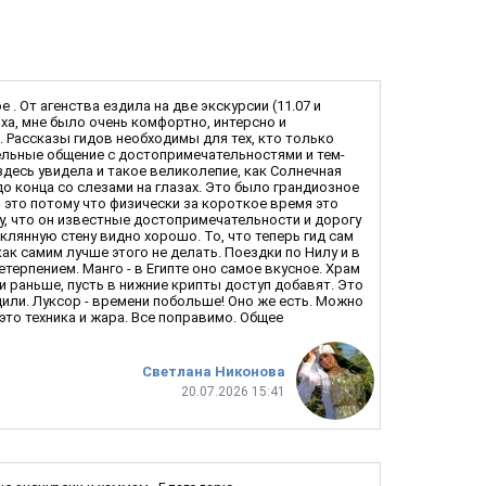
 От агенства ездила на две экскурсии (11.07 и
ыха, мне было очень комфортно, интерсно и
. Рассказы гидов необходимы для тех, кто только
тельные общение с достопримечательностями и тем-
здесь увидела и такое великолепие, как Солнечная
до конца со слезами на глазах. Это было грандиозное
о, это потому что физически за короткое время это
иду, что он известные достопримечательности и дорогу
клянную стену видно хорошо. То, что теперь гид сам
ак самим лучше этого не делать. Поездки по Нилу и в
етерпением. Манго - в Египте оно самое вкусное. Храм
и раньше, пусть в нижние крипты доступ добавят. Это
одили. Луксор - времени побольше! Оно же есть. Можно
это техника и жара. Все поправимо. Общее
Светлана Никонова
20.07.2026 15:41