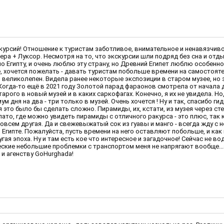
урсий! Отношение к туристам заботливое, внимательное и ненавязчивое .
ера + Луксор. Несмотря на то, что экскурсии шли подряд без сна и отд
Египту, и очень люблю эту страну, но Древний Египет люблю особенно
ое, хочется пожелать - давать туристам побольше времени на самостоя
великолепен. Видела ранее некоторые экспозиции в старом музее, но 
 Когда-то ещё в 2021 году Золотой парад фараонов смотрела от начала 
арого в новый музей и в каких саркофагах. Конечно, я их не увидела. Н
 дня на два - три только в музей. Очень хочется ! Ну и так, спасибо г
это было бы сделать сложно. Пирамиды, их, кстати, из музея через сте
то, где можно увидеть пирамиды с отличного ракурса - это плюс, так к
овсем другая. Да и свежевыжатый сок из гуавы и манго - всегда жду с н
 Египте. Пожалуйста, пусть времени на него оставляют побольше, и как 
угая эпоха. Ну и там есть кое что интересное и загадочное! Сейчас не в
ческие небольшие проблемки с транспортом меня не напрягают вообще...
 и агенству GoHurghada!