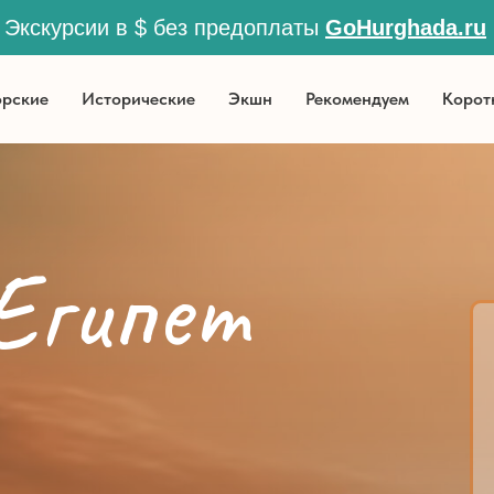
Экскурсии в $ без предоплаты
GoHurghada.ru
lock
рские
Исторические
Экшн
Рекомендуем
Корот
Египет