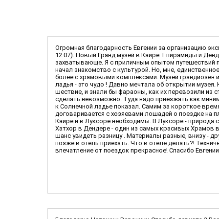
Огромная благодарность Евгении за организацию экск
12.07): Новый Гранд музей в Каире + пирамиды и Денд
захватывающе. Я с приличным опытом путешествий по 
начал знакомство с культурой. Но, мне, единственн
более с храмовыми комплексами. Музей грандиозен и 
ладья - это чудо ! Давно мечтала об открытии музея.
шествие, и знали бы фараоны, как их перевозили из ст
сделать невозможно. Туда надо приезжать как минимум
к Солнечной ладье показал. Самим за короткое время 
договаривается с хозяевами лошадей о поездке на пла
Каире и в Луксоре необходимы. В Луксоре - природа с
Хатхор в Дендере - один из самых красивых Храмов в
шанс увидеть разницу . Материалы разные, внизу - др
позже в отель приехать. Что в отеле делать?! Техни
впечатление от поездок прекрасное! Спасибо Евгении