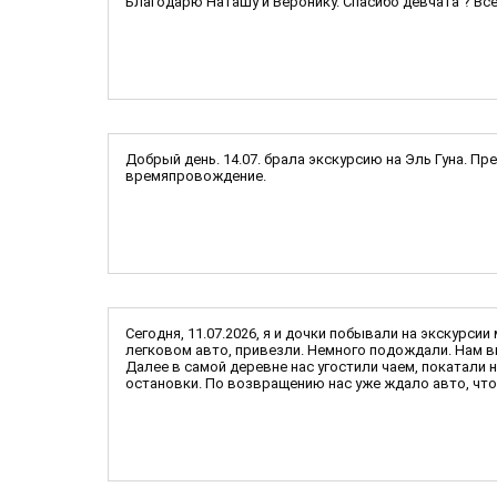
Благодарю Наташу и Веронику. Спасибо девчата ? Вс
Добрый день. 14.07. брала экскурсию на Эль Гуна. П
времяпровождение.
Сегодня, 11.07.2026, я и дочки побывали на экскурс
легковом авто, привезли. Немного подождали. Нам вы
Далее в самой деревне нас угостили чаем, покатали 
остановки. По возвращению нас уже ждало авто, что 