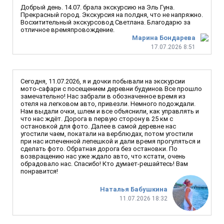
Добрый день. 14.07. брала экскурсию на Эль Гуна.
Прекрасный город. Экскурсия на полдня, что не напряжно.
Восхитительный экскурсовод Светлана. Благодарю за
отличное времяпровождение.
Марина Бондарева
17.07.2026 8:51
Сегодня, 11.07.2026, я и дочки побывали на экскурсии
мото-сафари с посещением деревни будуинов Все прошло
замечательно! Нас забрали в обозначенное время из
отеля на легковом авто, привезли. Немного подождали.
Нам выдали очки, шлем и все объяснили, как управлять и
что нас ждёт. Дорога в первую сторону в 25 км с
остановкой для фото. Далее в самой деревне нас
угостили чаем, покатали на верблюдах, потом угостили
при нас испеченной лепешкой и дали время прогуляться и
сделать фото. Обратная дорога без остановки. По
возвращению нас уже ждало авто, что кстати, очень
обрадовало нас. Спасибо! Кто думает-решайтесь! Вам
понравится!
Наталья Бабушкина
11.07.2026 18:32