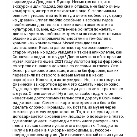
пирамиды и Дендера + Луксор. Несмотря на то, что
экскурсии шли подряд без сна и отдыха, мне было очень
комфортно, интерсно и захватывающе. Я с приличным
опытом путешествий по Египту, и очень люблю эту страну,
но Древний Египет люблю особенно. Рассказы гидов
необходимы для тех, кто только начал знакомство с
культурой. Но, мне, единственное, хочется пожелать -
давать туристам побольше времени на самостоятельные
общение с достопримечательностями и тем-более с
храмовыми комплексами. Музей грандиозен и
великолепен. Видела ранее некоторые экспозиции в
старом музее, но здесь увидела и такое великолепие, как
Солнечная ладья - это чудо ! Давно мечтала об открытии
музея. Когда-то ещё в 2021 году Золотой парад фараонов
смотрела от начала до конца со слезами на глазах. Это
было грандиозное шествие, и знали бы фараоны, как их
перевозили из старого в новый музей и в каких
саркофагах. Конечно, я их не увидела. Но, это потому что
физически за короткое время это сделать невозможно.
Туда надо приезжать как минимум дня на два - три только
в музей. Очень хочется ! Ну и так, спасибо гиду, что он
известные достопримечательности и дорогу к Солнечной
ладье показал. Самим за короткое время это было бы
сделать сложно. Пирамиды, их, кстати, из музея через
стеклянную стену видно хорошо. То, что теперь гид сам
договаривается с хозяевами лошадей о поездке на плато,
где можно увидеть пирамиды с отличного ракурса - это
плюс, так как самим лучше этого не делать. Поездки по
Нилу и в Каире и в Луксоре необходимы. В Луксоре -
природа совсем другая. Да и свежевыжатый сок из гуавы