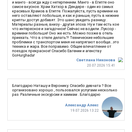
и манго - всегда жду с нетерпением. Манго - в Египте оно
самое вкусное. Храм Хатхор в Дендере - один из самых
красивых Храмов в Египте. Пожалуйста, пусть времени на
него оставляют побольше, и как и раньше, пусть в нижние
крипты доступ добавят. Это шанс увидеть разницу .
Материалы разные, внизу - другая эпоха. Ну и там есть кое
что интересное и загадочное! Сейчас не водили. Луксор -
времени побольше! Оно же есть. Можно позже в отель
приехать. Что в отеле делать?! Технические небольшие
проблемки с транспортом меня не напрягают вообще...это
техника и жара. Все поправимо. Общее впечатление от
поездок прекрасное! Спасибо Евгении и агенству
GoHurghada!
Светлана Никонова
20.07.2026 15:41
Благодарю Наташу и Веронику. Спасибо девчата ? Все
организовано хорошо , пользовался услугами несколько
раз. Различные экскурсии и хаммам . Благодарю
Александр Алекс
19.07.2026 13:22