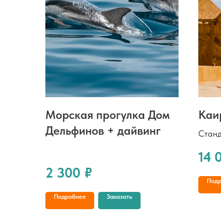
Морская прогулка Дом
Каи
Дельфинов + дайвинг
Станд
Алекс
14 
отеле
2 300
₽
стоим
Подр
Подробнее
Заказать