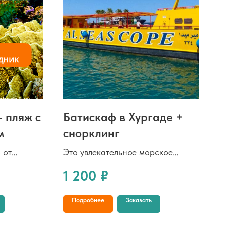
 пляж с
Батискаф в Хургаде +
м
снорклинг
 от
Это увлекательное морское
стой водой
путешествие, позволяющее
1 200
₽
прямо у
познакомиться с подводным
оплавать с
миром Красного моря, не
Подробнее
Заказать
х и
погружаясь в воду.
Полуподводная лодка оснащена