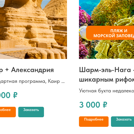
р + Александрия
Шарм-эль-Нага -
шикарным рифо
артная программа, Каир +
андрия, проживание в
Уютная бухта недалеко
000
₽
 Каира включено в
Хургады, известная чи
3 000
₽
ость
и красочными рифами 
обнее
Заказать
берега. Здесь можно п
Подробнее
Заказать
маской, увидеть черепа
кораллы, отдохнуть на