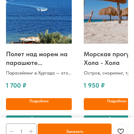
Полет над морем на
Морская прогул
парашюте
Хола - Хола
(парасейлинг)
Парасейлинг в Хургада — это
Остров, снорклинг, тра
один из самых ярких и
обед - все включено!
1 700
₽
1 950
₽
безопасных способов увидеть
Красное море с высоты
Подробнее
Подробнее
Заказать
Заказать
Заказать