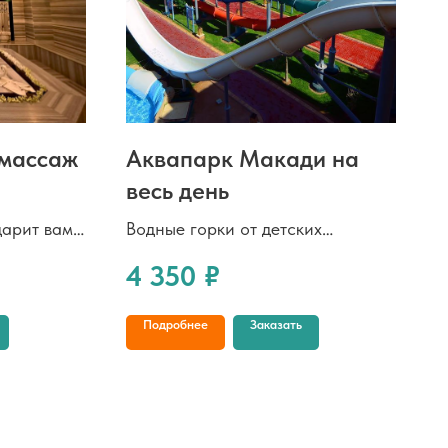
 массаж
Аквапарк Макади на
весь день
арит вам
Водные горки от детских
уман
до экстремальных, красивые
4 350
₽
ака
бассейны, искусственные
лабляющий
песчаные пляжи — целый день
Подробнее
Заказать
елакс
сплошного удовольствия
ищение