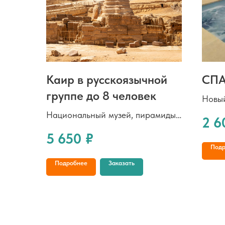
Каир в русскоязычной
СПА
группе до 8 человек
Новый
выбор
Национальный музей, пирамиды
2 6
восст
и сфинкс, обед
5 650
₽
индив
Подр
специ
Подробнее
Заказать
пар