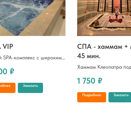
 VIP
СПА - хаммам +
45 мин.
 SPA-комплекс с широким
ом программ для отдыха и
Хаммам Клеопатра под
00
₽
ановления. Доступны
жар сауны, влажный т
1 750
₽
идуальные VIP-программы,
парной, пушистые обл
обнее
Заказать
альные предложения для
мыльной пены и расс
Подробнее
Заказать
массаж, абсолютный р
и мягкое приятное оч