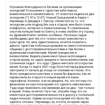
Огромная благодарность Евгении за организацию
экскурсий! Отношение к туристам заботливое,
внимательное и ненавязчивое . От агенства ездила на две
экскурсии (11.07 и 12.07): Новый Гранд музей в Каире +
пирамиды и Дендера + Луксор. Несмотря на то, что
экскурсии шли подряд без сна и отдыха, мне было очень
комфортно, интерсно и захватывающе. Я с приличным
опытом путешествий по Египту, и очень люблю эту страну,
но Древний Египет люблю особенно. Рассказы гидов
необходимы для тех, кто только начал знакомство с
культурой. Но, мне, единственное, хочется пожелать -
давать туристам побольше времени на самостоятельные
общение с достопримечательностями и тем-более с
храмовыми комплексами. Музей грандиозен и
великолепен. Видела ранее некоторые экспозиции в
старом музее, но здесь увидела и такое великолепие, как
Солнечная ладья - это чудо ! Давно мечтала об открытии
музея. Когда-то ещё в 2021 году Золотой парад фараонов
смотрела от начала до конца со слезами на глазах. Это
было грандиозное шествие, и знали бы фараоны, как их
перевозили из старого в новый музей и в каких
саркофагах. Конечно, я их не увидела. Но, это потому что
физически за короткое время это сделать невозможно.
Туда надо приезжать как минимум дня на два - три только
в музей. Очень хочется ! Ну и так, спасибо гиду, что он
известные достопримечательности и дорогу к Солнечной
ладье показал. Самим за короткое время это было бы
сделать сложно. Пирамиды, их, кстати, из музея через