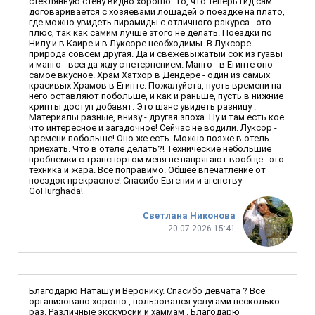
стеклянную стену видно хорошо. То, что теперь гид сам
договаривается с хозяевами лошадей о поездке на плато,
где можно увидеть пирамиды с отличного ракурса - это
плюс, так как самим лучше этого не делать. Поездки по
Нилу и в Каире и в Луксоре необходимы. В Луксоре -
природа совсем другая. Да и свежевыжатый сок из гуавы
и манго - всегда жду с нетерпением. Манго - в Египте оно
самое вкусное. Храм Хатхор в Дендере - один из самых
красивых Храмов в Египте. Пожалуйста, пусть времени на
него оставляют побольше, и как и раньше, пусть в нижние
крипты доступ добавят. Это шанс увидеть разницу .
Материалы разные, внизу - другая эпоха. Ну и там есть кое
что интересное и загадочное! Сейчас не водили. Луксор -
времени побольше! Оно же есть. Можно позже в отель
приехать. Что в отеле делать?! Технические небольшие
проблемки с транспортом меня не напрягают вообще...это
техника и жара. Все поправимо. Общее впечатление от
поездок прекрасное! Спасибо Евгении и агенству
GoHurghada!
Светлана Никонова
20.07.2026 15:41
Благодарю Наташу и Веронику. Спасибо девчата ? Все
организовано хорошо , пользовался услугами несколько
раз. Различные экскурсии и хаммам . Благодарю