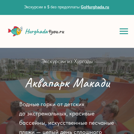
Экскурсии в $ без предоплаты
GoHurghada.ru
Zero Bl
Экскурсии из Хургады
create your own
Аквапарк Макади
block from scratch
Водные горки от детских
до экстремальных, красивые
бассейны, искусственные песчаные
пляжи — целый день сплошного