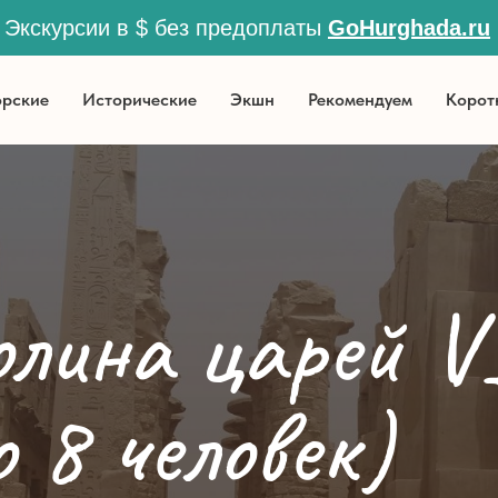
Экскурсии в $ без предоплаты
GoHurghada.ru
lock
рские
Исторические
Экшн
Рекомендуем
Корот
олина царей V
о 8 человек)