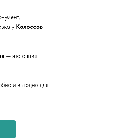
онумент,
овка у
Колоссов
ов
— эта опция
добно и выгодно для