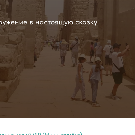
Tilda
ружение в настоящую сказку
олина царей VIP (Мини-автобус)