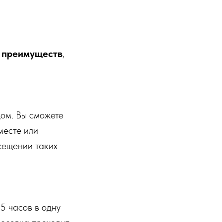
о
преимуществ
,
дом. Вы сможете
месте или
сещении таких
5 часов в одну