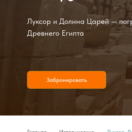
Луксор и Долина Царей — пог
Древнего Египта
Забронировать
Главная
→
Исторические
→
Луксор. Д