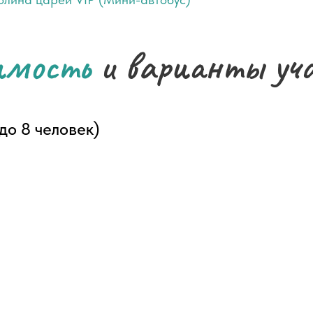
имость
и варианты уч
до 8 человек)