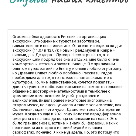
Огромная благодарность Евгении за организацию
экскурсий! Отношение к туристам заботливое,
внимательное и ненавязчивое . От агенства ездила на две
экскурсии (11.07 и 12.07): Новый Гранд музей в Каире +
пирамиды и Дендера + Луксор. Несмотря на то, что
экскурсии шли подряд без сна и отдыха, мне было очень
комфортно, интерсно и захватывающе. Я с приличным
опытом путешествий по Египту, и очень люблю эту страну,
но Древний Египет люблю особенно. Рассказы гидов
необходимы для тех, кто только начал знакомство с
культурой. Но, мне, единственное, хочется пожелать -
давать туристам побольше времени на самостоятельные
общение с достопримечательностями и тем-более с
храмовыми комплексами. Музей грандиозен и
великолепен. Видела ранее некоторые экспозиции в
старом музее, но здесь увидела и такое великолепие, как
Солнечная ладья - это чудо ! Давно мечтала об открытии
музея. Когда-то ещё в 2021 году Золотой парад фараонов
смотрела от начала до конца со слезами на глазах. Это
было грандиозное шествие, и знали бы фараоны, как их
перевозили из старого в новый музей и в каких
саркофагах. Конечно, я их не увидела. Но, это потому что