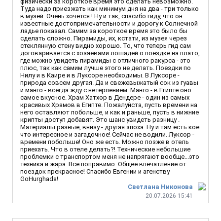
физически за короткое время это сделать невозможно.
Туда надо приезжать как минимум дня на два - три только
в музей. Очень хочется ! Ну и так, спасибо гиду, что он
известные достопримечательности и дорогу к Солнечной
ладье показал. Самим за короткое время это было бы
сделать сложно. Пирамиды, их, кстати, из музея через
стеклянную стену видно хорошо. То, что теперь гид сам
договаривается с хозяевами лошадей о поездке на плато,
где можно увидеть пирамиды с отличного ракурса - это
плюс, так как самим лучше этого не делать. Поездки по
Нилу и в Каире и в Луксоре необходимы. В Луксоре -
природа совсем другая. Да и свежевыжатый сок из гуавы
и манго - всегда жду с нетерпением. Манго - в Египте оно
самое вкусное. Храм Хатхор в Дендере - один из самых
красивых Храмов в Египте. Пожалуйста, пусть времени на
него оставляют побольше, и как и раньше, пусть в нижние
крипты доступ добавят. Это шанс увидеть разницу .
Материалы разные, внизу - другая эпоха. Ну и там есть кое
что интересное и загадочное! Сейчас не водили. Луксор -
времени побольше! Оно же есть. Можно позже в отель
приехать. Что в отеле делать?! Технические небольшие
проблемки с транспортом меня не напрягают вообще...это
техника и жара. Все поправимо. Общее впечатление от
поездок прекрасное! Спасибо Евгении и агенству
GoHurghada!
Светлана Никонова
20.07.2026 15:41