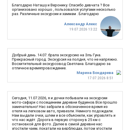
Благодарю Наташу и Веронику. Спасибо девчата ? Все
организовано хорошо , пользовался услугами несколько
раз. Различные экскурсии и хаммам . Благодарю
Александр Алекс
19.07.2026 13:22
Добрый день. 14.07. брала экскурсию на Эль Гуна.
Прекрасный город. Экскурсия на полдня, что не напряжно.
Восхитительный экскурсовод Светлана. Благодарю за
отличное времяпровождение.
Марина Бондарева
17.07.2026 8:51
Сегодня, 11.07.2026, я и дочки побывали на экскурсии
мото-сафари с посещением деревни будуинов Все прошло
замечательно! Нас забрали в обозначенное время из
отеля на легковом авто, привезли. Немного подождали.
Нам выдали очки, шлем и все объяснили, как управлять и
что нас ждёт. Дорога в первую сторону в 25 км с
остановкой для фото. Далее в самой деревне нас
угостили чаем, покатали на верблюдах, потом угостили