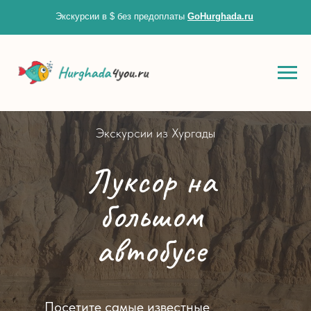
Экскурсии в $ без предоплаты
GoHurghada.ru
Zero Bl
Экскурсии из Хургады
create your own
Луксор на
block from scratch
большом
автобусе
Посетите самые известные