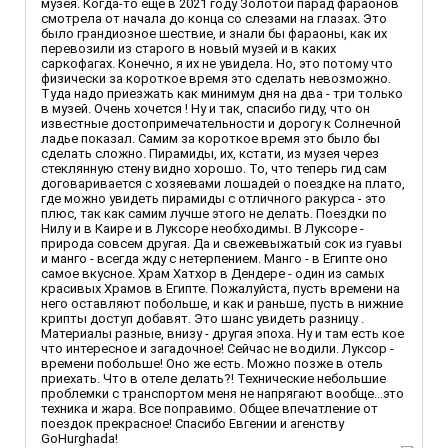
музея. Когда-то ещё в 2021 году Золотой парад фараонов
смотрела от начала до конца со слезами на глазах. Это
было грандиозное шествие, и знали бы фараоны, как их
перевозили из старого в новый музей и в каких
саркофагах. Конечно, я их не увидела. Но, это потому что
физически за короткое время это сделать невозможно.
Туда надо приезжать как минимум дня на два - три только
в музей. Очень хочется ! Ну и так, спасибо гиду, что он
известные достопримечательности и дорогу к Солнечной
ладье показал. Самим за короткое время это было бы
сделать сложно. Пирамиды, их, кстати, из музея через
стеклянную стену видно хорошо. То, что теперь гид сам
договаривается с хозяевами лошадей о поездке на плато,
где можно увидеть пирамиды с отличного ракурса - это
плюс, так как самим лучше этого не делать. Поездки по
Нилу и в Каире и в Луксоре необходимы. В Луксоре -
природа совсем другая. Да и свежевыжатый сок из гуавы
и манго - всегда жду с нетерпением. Манго - в Египте оно
самое вкусное. Храм Хатхор в Дендере - один из самых
красивых Храмов в Египте. Пожалуйста, пусть времени на
него оставляют побольше, и как и раньше, пусть в нижние
крипты доступ добавят. Это шанс увидеть разницу .
Материалы разные, внизу - другая эпоха. Ну и там есть кое
что интересное и загадочное! Сейчас не водили. Луксор -
времени побольше! Оно же есть. Можно позже в отель
приехать. Что в отеле делать?! Технические небольшие
проблемки с транспортом меня не напрягают вообще...это
техника и жара. Все поправимо. Общее впечатление от
поездок прекрасное! Спасибо Евгении и агенству
GoHurghada!