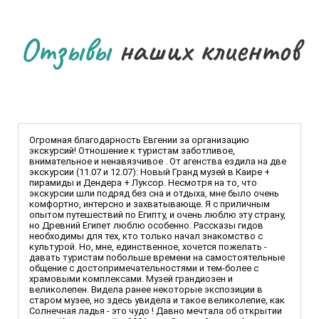
Отзывы
наших клиентов
Огромная благодарность Евгении за организацию
экскурсий! Отношение к туристам заботливое,
внимательное и ненавязчивое . От агенства ездила на две
экскурсии (11.07 и 12.07): Новый Гранд музей в Каире +
пирамиды и Дендера + Луксор. Несмотря на то, что
экскурсии шли подряд без сна и отдыха, мне было очень
комфортно, интерсно и захватывающе. Я с приличным
опытом путешествий по Египту, и очень люблю эту страну,
но Древний Египет люблю особенно. Рассказы гидов
необходимы для тех, кто только начал знакомство с
культурой. Но, мне, единственное, хочется пожелать -
давать туристам побольше времени на самостоятельные
общение с достопримечательностями и тем-более с
храмовыми комплексами. Музей грандиозен и
великолепен. Видела ранее некоторые экспозиции в
старом музее, но здесь увидела и такое великолепие, как
Солнечная ладья - это чудо ! Давно мечтала об открытии