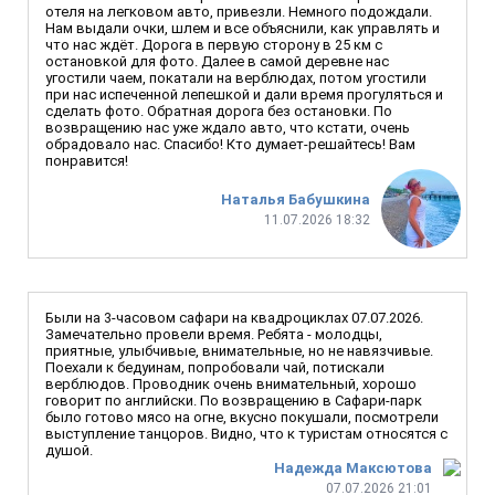
отеля на легковом авто, привезли. Немного подождали.
Нам выдали очки, шлем и все объяснили, как управлять и
что нас ждёт. Дорога в первую сторону в 25 км с
остановкой для фото. Далее в самой деревне нас
угостили чаем, покатали на верблюдах, потом угостили
при нас испеченной лепешкой и дали время прогуляться и
сделать фото. Обратная дорога без остановки. По
возвращению нас уже ждало авто, что кстати, очень
обрадовало нас. Спасибо! Кто думает-решайтесь! Вам
понравится!
Наталья Бабушкина
11.07.2026 18:32
Были на 3-часовом сафари на квадроциклах 07.07.2026.
Замечательно провели время. Ребята - молодцы,
приятные, улыбчивые, внимательные, но не навязчивые.
Поехали к бедуинам, попробовали чай, потискали
верблюдов. Проводник очень внимательный, хорошо
говорит по английски. По возвращению в Сафари-парк
было готово мясо на огне, вкусно покушали, посмотрели
выступление танцоров. Видно, что к туристам относятся с
душой.
Надежда Максютова
07.07.2026 21:01