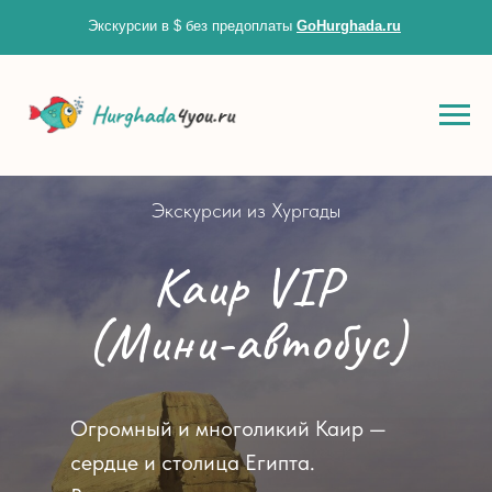
Экскурсии в $ без предоплаты
GoHurghada.ru
Zero Bl
Экскурсии из Хургады
create your own
Каир VIP
block from scratch
(Мини-автобус)
Огромный и многоликий Каир —
сердце и столица Египта.